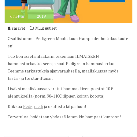
6
helmi
2019
saravet
Muut uutiset
Osallistumme Pedigreen Maaliskuun Hampaidenhoitokuukaute
en!
Tuo koirasi eläinlääkärin tekemään ILMAISEEN
hammastarkastukseen ja saat Pedigreen hammasherkun.
Teemme tarkastuksia ajanvarauksella, maaliskuussa myös
tiistai- ja torstai-iltaisin.
Lisäksi maaliskuussa varatut hammaskiven poistot 10 €
alennuksella (norm. 90-110€ riipuen koiran koosta).
Klikkaa
Pedigree.fi
ja osallistu kilpailuun!
Tervetuloa, hoidetaan yhdessä lemmikin hampaat kuntoon!