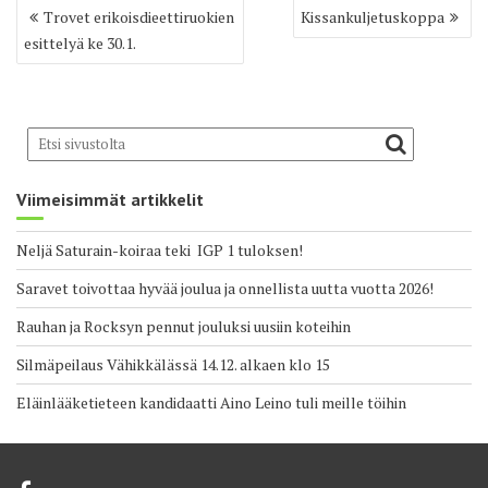
Artikkelien
Trovet erikoisdieettiruokien
Kissankuljetuskoppa
selaus
esittelyä ke 30.1.
Viimeisimmät artikkelit
Neljä Saturain-koiraa teki IGP 1 tuloksen!
Saravet toivottaa hyvää joulua ja onnellista uutta vuotta 2026!
Rauhan ja Rocksyn pennut jouluksi uusiin koteihin
Silmäpeilaus Vähikkälässä 14.12. alkaen klo 15
Eläinlääketieteen kandidaatti Aino Leino tuli meille töihin