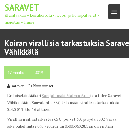
Skip
SARAVET
to
Eläinlääkäri • koirahoitola • hevos- ja koirapalvelut •
content
majoitus – Häme
Koiran virallisia tarkastuksia Sarave
Vähikkälä
17
maalis
2019
saravet
Muut uutiset
Erikoiseläinlääkäri
Sari Jalomäki Malmin Apex
ista tulee Saravet
Vähikkälään (Sauvalantie 335) tekemään virallisia tarkastuksia
2.4.2019 klo 16
alkaen.
Virallinen silmätarkastus 65 € , polvet 30€ ja sydän 30€. Varaa
aika puhelimitse 040 7700202 tai 0500596928. Sari on erittäin