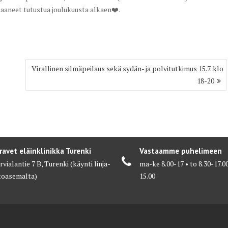
saaneet tutustua joulukuusta alkaen❤️.
Virallinen silmäpeilaus sekä sydän- ja polvitutkimus 15.7. klo
18-20
ravet eläinklinikka Turenki
Vastaamme puhelimeen
vialantie 7 B, Turenki (käynti linja-
ma-ke 8.00-17 • to 8.30-17.00
toasemalta)
15.00