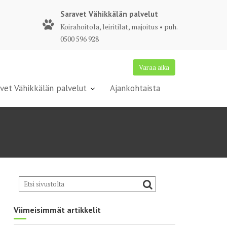
Saravet Vähikkälän palvelut
Koirahoitola, leiritilat, majoitus • puh.
0500 596 928
Varaa aika
vet Vähikkälän palvelut
Ajankohtaista
Viimeisimmät artikkelit