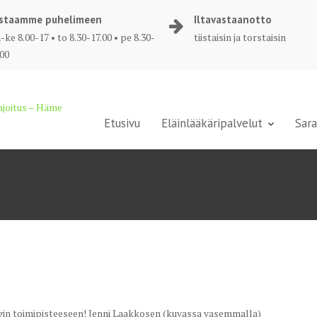
staamme puhelimeen
Iltavastaanotto
ke 8.00-17 • to 8.30-17.00 • pe 8.30-
tiistaisin ja torstaisin
.00
majoitus – Häme
Etusivu
Eläinlääkäripalvelut
Sara
gin toimipisteeseen!
Jenni Laakkosen (kuvassa vasemmalla)