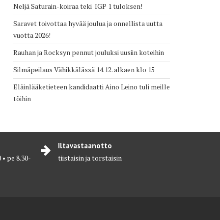
Neljä Saturain-koiraa teki IGP 1 tuloksen!
Saravet toivottaa hyvää joulua ja onnellista uutta
vuotta 2026!
Rauhan ja Rocksyn pennut jouluksi uusiin koteihin
Silmäpeilaus Vähikkälässä 14.12. alkaen klo 15
Eläinlääketieteen kandidaatti Aino Leino tuli meille
töihin
Iltavastaanotto
 • pe 8.30-
tiistaisin ja torstaisin