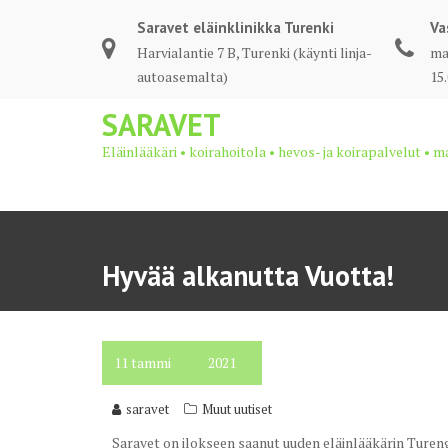
Skip
Saravet eläinklinikka Turenki
Va
to
Harvialantie 7 B, Turenki (käynti linja-
ma-
content
autoasemalta)
15
SARAVET
Eläinlääkäri • koirahoitola • hevos- ja koirapalvelut • 
Hyvää alkanutta Vuotta!
11
tammi
2021
saravet
Muut uutiset
Saravet on ilokseen saanut uuden eläinlääkärin Turen