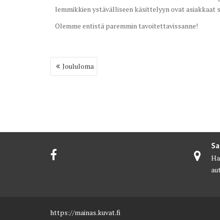
lemmikkien ystävälliseen käsittelyyn ovat asiakkaat 
Olemme entistä paremmin tavoitettavissanne!
Artikkelien
Joululoma
selaus
Sa
Har
au
https://mainas.kuvat.fi