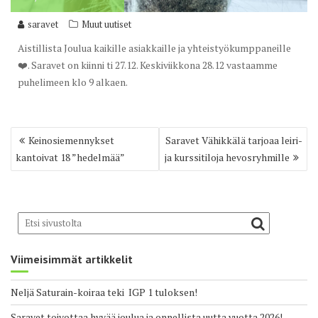
saravet
Muut uutiset
Aistillista Joulua kaikille asiakkaille ja yhteistyökumppaneille
❤️. Saravet on kiinni ti 27.12. Keskiviikkona 28.12 vastaamme
puhelimeen klo 9 alkaen.
Artikkelien
Keinosiemennykset
Saravet Vähikkälä tarjoaa leiri-
selaus
kantoivat 18 ”hedelmää”
ja kurssitiloja hevosryhmille
Viimeisimmät artikkelit
Neljä Saturain-koiraa teki IGP 1 tuloksen!
Saravet toivottaa hyvää joulua ja onnellista uutta vuotta 2026!