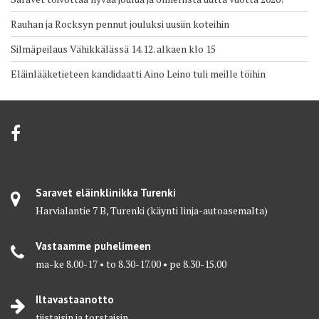
Rauhan ja Rocksyn pennut jouluksi uusiin koteihin
Silmäpeilaus Vähikkälässä 14.12. alkaen klo 15
Eläinlääketieteen kandidaatti Aino Leino tuli meille töihin
Saravet eläinklinikka Turenki
Harvialantie 7 B, Turenki (käynti linja-autoasemalta)
Vastaamme puhelimeen
ma-ke 8.00-17 • to 8.30-17.00 • pe 8.30-15.00
Iltavastaanotto
tiistaisin ja torstaisin